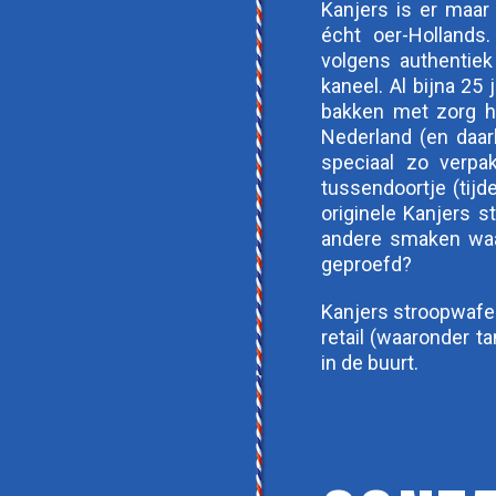
Kanjers is er maar
écht oer-Hollands
volgens authentiek
kaneel. Al bijna 25
bakken met zorg he
Nederland (en daarb
speciaal zo verpa
tussendoortje (tijd
originele Kanjers s
andere smaken waar
geproefd?
Kanjers stroopwafel
retail (waaronder t
in de buurt.