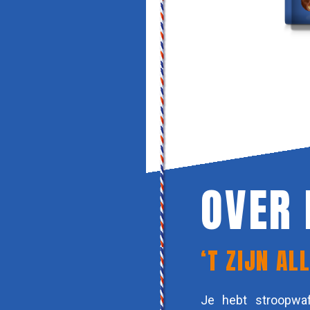
OVER
‘T ZIJN A
Je hebt stroopwaf