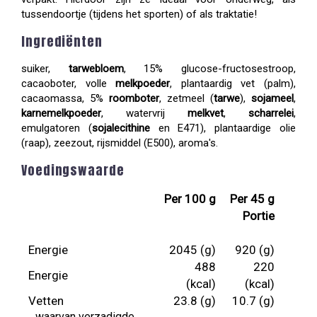
tussendoortje (tijdens het sporten) of als traktatie!
Ingrediënten
suiker,
tarwebloem
, 15% glucose-fructosestroop,
cacaoboter, volle
melkpoeder
, plantaardig vet (palm),
cacaomassa, 5%
roomboter
, zetmeel (
tarwe
),
sojameel
,
karnemelkpoeder
, watervrij
melkvet
,
scharrelei
,
emulgatoren (
sojalecithine
en E471), plantaardige olie
(raap), zeezout, rijsmiddel (E500), aroma's.
Voedingswaarde
Per 100 g
Per 45 g
Portie
Energie
2045 (g)
920 (g)
488
220
Energie
(kcal)
(kcal)
Vetten
23.8 (g)
10.7 (g)
waarvan verzadigde