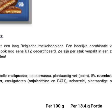
es
 een laag Belgische melkchocolade. Een heerlijke combinatie v
ook nog eens UTZ gecertificeerd. Ze zijn per stuk verpakt in een 
len!
volle
melkpoeder
, cacaomassa, plantaardig vet (palm), 5%
roombot
er
, emulgatoren (
sojalecithine
en E471),
scharrelei
, plantaardige o
Per 100 g
Per 13.4 g Portie