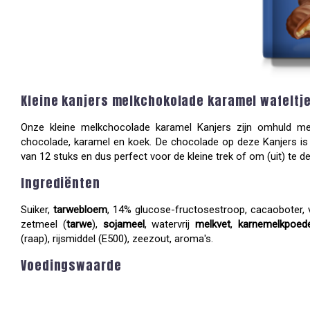
Kleine kanjers melkchokolade karamel wafeltj
Onze kleine melkchocolade karamel Kanjers zijn omhuld met
chocolade, karamel en koek. De chocolade op deze Kanjers is 
van 12 stuks en dus perfect voor de kleine trek of om (uit) te de
Ingrediënten
Suiker,
tarwebloem
, 14% glucose-fructosestroop, cacaoboter, 
zetmeel (
tarwe
),
sojameel
, watervrij
melkvet
,
karnemelkpoed
(raap), rijsmiddel (E500), zeezout, aroma's.
Voedingswaarde