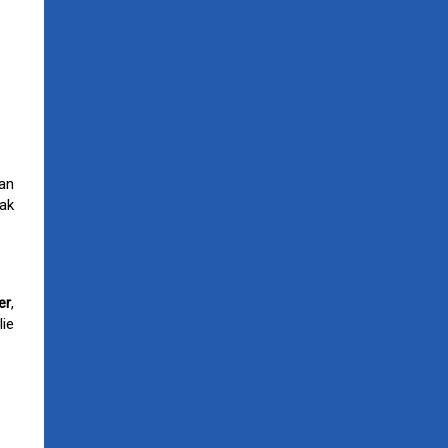
an
zak
er
,
lie