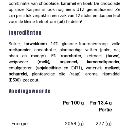
combinatie van chocolade, karamel en koek. De chocolade
op deze Kanjers is ook nog eens UTZ gecertificeerd. Ze
zijn per stuk verpakt in een zak van 12 stuks en dus perfect
voor de kleine trek of om (uit) te delen!
Ingrediënten
Suiker,
tarwebloem
, 14% glucose-fructosestroop, volle
melkpoeder
, cacaoboter, plantaardige vetten (palm, sal,
shea en mango), 5%
roomboter
, zetmeel (
tarwe
),
weipoeder
(melk), sojameel, karnemelkpoeder
,
emulgatoren (
sojalecithine
en E471), watervrij
melkvet,
scharrelei
, plantaardige olie (raap), aroma, rijsmiddel
(E500), zeezout.
Voedingswaarde
Per 100 g
Per 13.4 g
Portie
Energie
2068 (g)
277 (g)