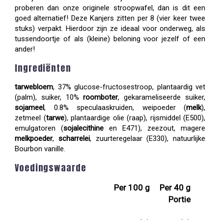
proberen dan onze originele stroopwafel, dan is dit een
goed alternatief! Deze Kanjers zitten per 8 (vier keer twee
stuks) verpakt. Hierdoor zijn ze ideaal voor onderweg, als
tussendoortje of als (kleine) beloning voor jezelf of een
ander!
Ingrediënten
tarwebloem
, 37% glucose-fructosestroop, plantaardig vet
(palm), suiker, 10%
roomboter
, gekarameliseerde suiker,
sojameel
, 0.8% speculaaskruiden, weipoeder (
melk
),
zetmeel (
tarwe
), plantaardige olie (raap), rijsmiddel (E500),
emulgatoren (
sojalecithine
en E471), zeezout, magere
melkpoeder
,
scharrelei
, zuurteregelaar (E330), natuurlijke
Bourbon vanille.
Voedingswaarde
Per 100 g
Per 40 g
Portie