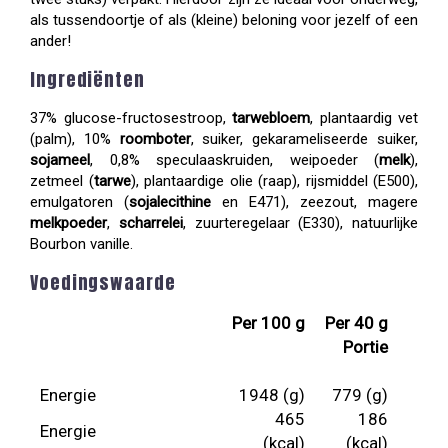
als tussendoortje of als (kleine) beloning voor jezelf of een
ander!
Ingrediënten
37% glucose-fructosestroop,
tarwebloem
, plantaardig vet
(palm), 10%
roomboter
, suiker, gekarameliseerde suiker,
sojameel
, 0,8% speculaaskruiden, weipoeder (
melk
),
zetmeel (
tarwe
), plantaardige olie (raap), rijsmiddel (E500),
emulgatoren (
sojalecithine
en E471), zeezout, magere
melkpoeder
,
scharrelei
, zuurteregelaar (E330), natuurlijke
Bourbon vanille.
Voedingswaarde
Per 100 g
Per 40 g
Portie
Energie
1948 (g)
779 (g)
465
186
Energie
(kcal)
(kcal)